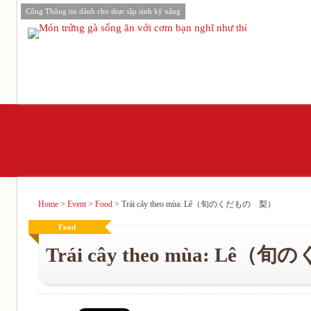
Cổng Thông tin dành cho thực tập sinh kỹ năng
Home
>
Event
>
Food
>
Trái cây theo mùa: Lê（旬のくだもの 梨）
Food
Trái cây theo mùa: L