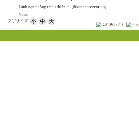
Lánh nạn phòng tránh thiên tai (disaster prevention)
News
文字サイズ
小
中
大