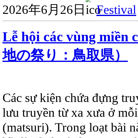
2026年6月26日
Festival
Lễ hội các vùng miề
地の祭り：鳥取県）
Các sự kiện chứa đựng tru
lưu truyền từ xa xưa ở mỗi
(matsuri). Trong loạt bài n