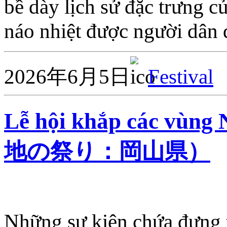
bề dày lịch sử đặc trưng 
náo nhiệt được người dân
2026年6月5日
Festival
Lễ hội khắp các vù
地の祭り：岡山県）
Những sự kiện chứa đựng t