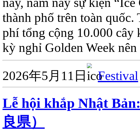
này, năm nay sự kiện “Ice 
thành phố trên toàn quốc. 
phí tổng cộng 10.000 cây 
kỳ nghỉ Golden Week nên
2026年5月11日
Festival
Lễ hội khắp Nhật
良県）