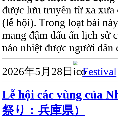
được lưu truyền từ xa xưa
(lễ hội). Trong loạt bài nà
mang đậm dấu ấn lịch sử c
náo nhiệt được người dân
2026年5月28日
Festival
Lễ hội các vùng củ
祭り：兵庫県）