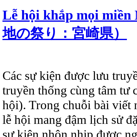
Lễ hội khắp mọi miề
地の祭り：宮崎県）
Các sự kiện được lưu truy
truyền thống cùng tâm tư 
hội). Trong chuỗi bài viết
lễ hội mang đậm lịch sử đ
sự kiện nhộn nhịp được n