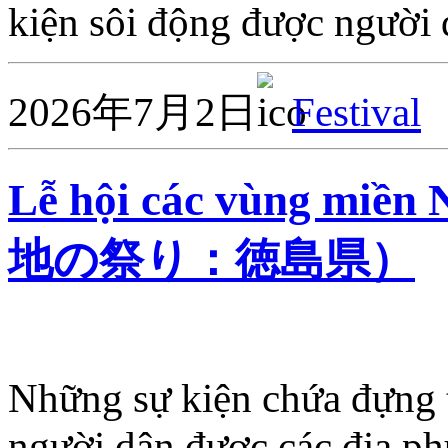
kiện sôi động được người
2026年7月2日
Festival
Lễ hội các vùng miề
地の祭り：徳島県）
Những sự kiện chứa đựng t
người dân được các địa ph