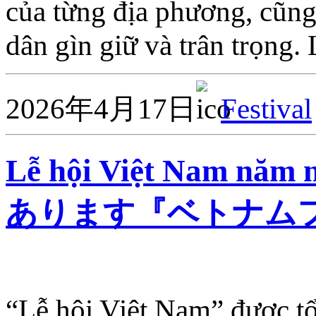
của từng địa phương, cũn
dân gìn giữ và trân trọng.
2026年4月17日
Festival
Lễ hội Việt Nam năm
あります『ベトナム
“Lễ hội Việt Nam” được tổ