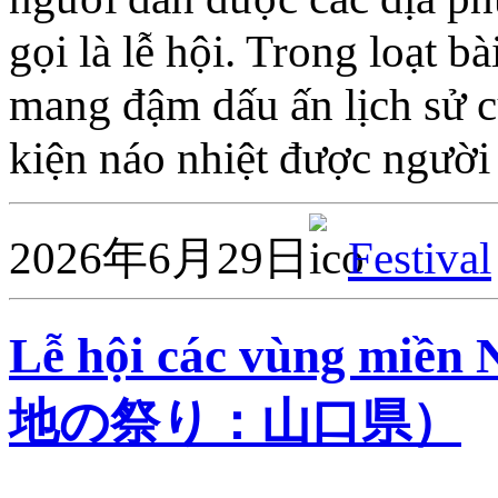
gọi là lễ hội. Trong loạt b
mang đậm dấu ấn lịch sử c
kiện náo nhiệt được người
2026年6月29日
Festival
Lễ hội các vùng miề
地の祭り：山口県）