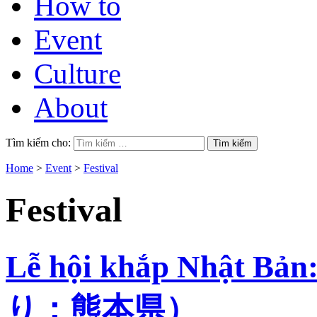
How to
Event
Culture
About
Tìm kiếm cho:
Home
>
Event
>
Festival
Festival
Lễ hội khắp Nhật
り：熊本県）