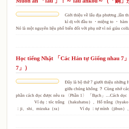
Muốn ăn 「lẩu 」！～ lẩu ankou
Giới thiệu về lẩu địa phương ,lần 
kì dị với đầu to ・miệng to ・ hàm r
Nó là một nguyên liệu phổ biến đối với phụ nữ vì nó giàu colla
Học tiếng Nhật 「Các Hán tự Giống 
7」）
Đây là bộ thứ 7 giưới thiệu những 
giữa chúng không ？ Cùng nhớ các
phần cách đọc được nêu ra 〈Phần 1〉 「Bạch」…Cách dọ
Ví dụ：tóc trắng （hakuhatsu）、Hổ trắng（byako）、
：ji、shi、mizuka（ra） Ví dụ ：tự mình（jibun）、tự