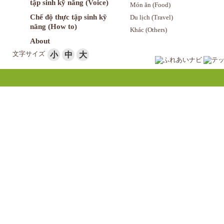
tập sinh kỹ năng (Voice)
Món ăn (Food)
Chế độ thực tập sinh kỹ
Du lịch (Travel)
năng (How to)
Khác (Others)
About
文字サイズ
小
中
大