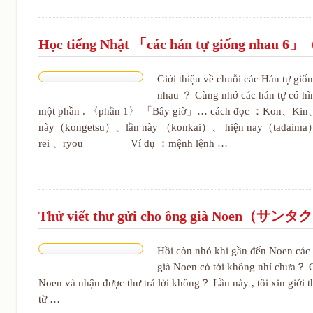
Học tiếng Nhật 「các hán tự giống 
Giới thiệu về chuỗi các Hán tự giố
nhau ？ Cùng nhớ các hán tự có hì
một phần . 〈phần 1〉 「Bây giờ」… cách đọc ：Ko
này（kongetsu）、lần này （konkai）、 hiện nay（tadai
rei 、ryou Ví dụ ：mệnh lệnh …
Thử viết thư gửi cho ông già N
Hồi còn nhỏ khi gần đến Noen các 
già Noen có tới không nhỉ chưa？ Cá
Noen và nhận được thư trả lời không？ Lần này , tôi xin giới t
từ …