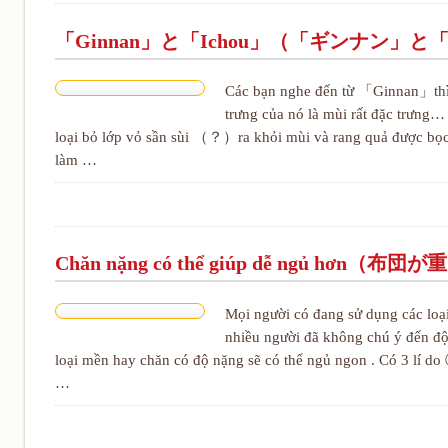
「Ginnan」と「Ichou」（「ギンナン」
Các bạn nghe đến từ 「Ginnan」thì s
trưng của nó là mùi rất đặc trưng…
loại bỏ lớp vỏ sần sùi （？）ra khỏi mùi và rang quả được bọc t
làm …
Chăn nặng có thể giúp dễ ngủ hơ
Mọi người có đang sử dụng các lo
nhiều người đã không chú ý đến độ 
loại mền hay chăn có độ nặng sẽ có thể ngủ ngon . Có 3 lí do
…