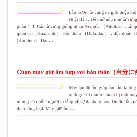
Lần trước tôi cũng đã giới thiệu m
Nhật Bản . Dễ nhớ nếu như từ vựng
phần 4 ！ Các từ vựng giống nhau Ái quốc （Aikoku）…ái
quan sát（Kuansatto） Độc đoán （Dokudan）…độc đoán（
(Koudein） Đại …
Chọn máy giữ ẩm hợp với bản th
Máy tạo độ ẩm giúp làm ẩm không k
xuống. Tôi muốn chuẩn bị một máy
nhưng có nhiều người lo lắng về sự đa dạng này. Do đó, lần nà
theo từng loại. Máy giữ ẩm …