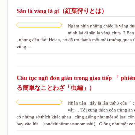
Săn lá vàng là gì（紅葉狩りとは）
Ngắm nhìn những chiếc lá vàng được
mình lại đi săn lá vàng chưa ？Ban
, nhưng đến thòi Heian, nó đã trở thành một môi trường quen th
vùng …
Câu tục ngữ đơn giản trong giao tiếp 「
る簡単なことわざ「虫編」）
Nhân tiện , đây là lần thứ 3 của『
vật」. Tôi cũng thích côn trùng ă
có những sở thích khác nhau , cũng giống như một số loại côn
bay vào lửa （tondehiniirunatsunomushi） Giống như một c