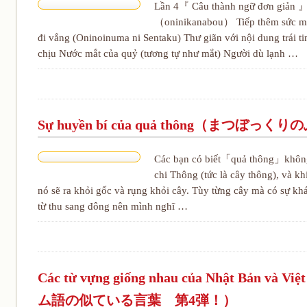
Lần 4『 Câu thành ngữ đơn giản 』
（oninikanabou） Tiếp thêm sức mạ
đi vắng (Oninoinuma ni Sentaku) Thư giãn với nội dung trái 
chịu Nước mắt của quỷ (tương tự như mắt) Người dù lạnh …
Sự huyền bí của quả thông（まつぼっく
Các bạn có biết「quả thông」không
chi Thông (tức là cây thông), và kh
nó sẽ ra khỏi gốc và rụng khỏi cây. Tùy từng cây mà có sự kh
từ thu sang đông nên mình nghĩ …
Các từ vựng giống nhau của Nhật Bản 
ム語の似ている言葉 第4弾！）