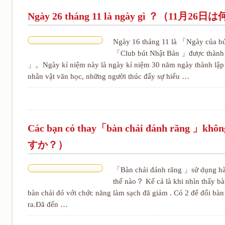
Ngày 26 tháng 11 là ngày gì ？（11月2
Ngày 16 tháng 11 là 「Ngày của 
「Club bút Nhật Bản 」được thành l
」。Ngày kỉ niệm này là ngày kỉ niệm 30 năm ngày thành lập 
nhân vật văn học, những người thúc đẩy sự hiểu …
Các bạn có thay「bàn chải đánh r
すか？）
「Bàn chải đánh răng 」sử dụng hàng
thế nào？ Kể cả là khi nhìn thấy bà
bàn chải đó với chức năng làm sạch đã giảm . Có 2 để đổi bàn
ra.Đã đến …