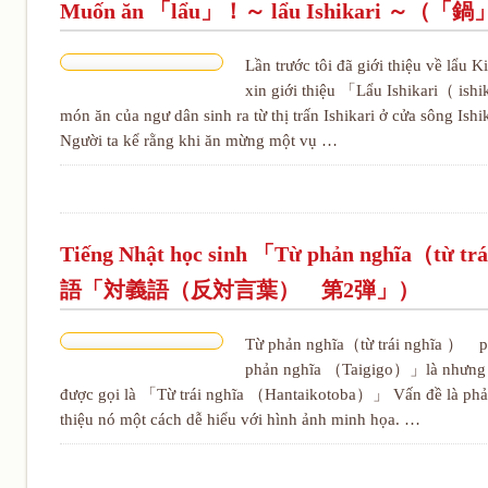
Muốn ăn 「lẩu」！～ lẩu Ishikari
Lần trước tôi đã giới thiệu về lẩ
xin giới thiệu 「Lẩu Ishikari（ ishi
món ăn của ngư dân sinh ra từ thị trấn Ishikari ở cửa sông Ishik
Người ta kể rằng khi ăn mừng một vụ …
Tiếng Nhật học sinh 「Từ phản nghĩa（từ 
語「対義語（反対言葉） 第2弾」）
Từ phản nghĩa（từ trái nghĩa ） phầ
phản nghĩa （Taigigo）」là nhưng từ
được gọi là 「Từ trái nghĩa （Hantaikotoba）」 Vấn đề là phải n
thiệu nó một cách dễ hiểu với hình ảnh minh họa. …