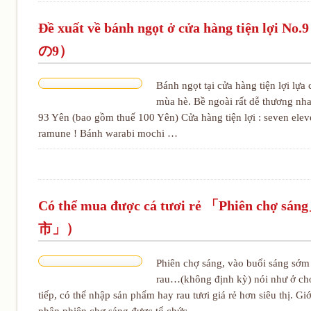
Đề xuất về bánh ngọt ở cửa hàng ti
の9）
Bánh ngọt tại cửa hàng tiện lợi lựa
mùa hè. Bề ngoài rất dễ thương nh
93 Yên (bao gồm thuế 100 Yên) Cửa hàng tiện lợi : seven ele
ramune ! Bánh warabi mochi …
Có thể mua được cá tươi rẻ 「Phiê
市」）
Phiên chợ sáng, vào buổi sáng sớm
rau…(không định kỳ) nói như ở chợ
tiếp, có thể nhập sản phẩm hay rau tươi giá rẻ hơn siêu thị. Gi
phận phiên chợ sáng được tổ chức …