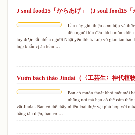
J soul food15「からあげ」（J soul food
Lần này giới thiệu cơm hộp và thứ
đến người lớn đều thích món chiên 
túy được rất nhiều người Nhật yêu thích. Lớp vỏ giòn tan bao b
hợp khẩu vị ăn kèm …
Vườn bách thảo Jindai（〈工芸生〉神代
Bạn có muốn thoát khỏi mệt mỏi hằ
những nơi mà bạn có thể cảm thấy t
vật Jindai. Bạn có thể thấy nhiều loại thực vật phù hợp với mù
bằng tàu diện, bạn có …