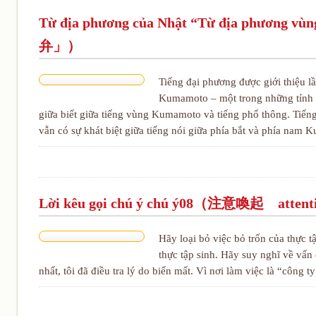
Từ địa phương của Nhật “Từ địa phư
弁」）
Tiếng đại phương được giới thiệu l
Kumamoto – một trong những tỉnh tạ
giữa biết giữa tiếng vùng Kumamoto và tiếng phổ thông. Tiế
vẫn có sự khát biệt giữa tiếng nói giữa phía bắt và phía nam
Lời kêu gọi chú ý chú ý08（注意喚起 atten
Hãy loại bỏ việc bỏ trốn của thực tậ
thực tập sinh. Hãy suy nghĩ về vấ
nhất, tôi đã điều tra lý do biến mất. Vì nơi làm việc là “công