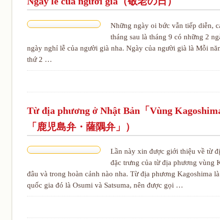
Ngày lễ của người già（敬老の日）
Những ngày oi bức vẫn tiếp diễn, 
tháng sau là tháng 9 có những 2 ngà
ngày nghỉ lễ của người già nha. Ngày của người già là Mỗi nă
thứ 2 …
Từ địa phương ở Nhật Bản「Vùng Kago
「鹿児島弁・薩隅弁」）
Lần này xin được giới thiệu về từ 
đặc trưng của từ địa phương vùng 
đâu và trong hoàn cảnh nào nha. Từ địa phương Kagoshima là
quốc gia đó là Osumi và Satsuma, nên được gọi …