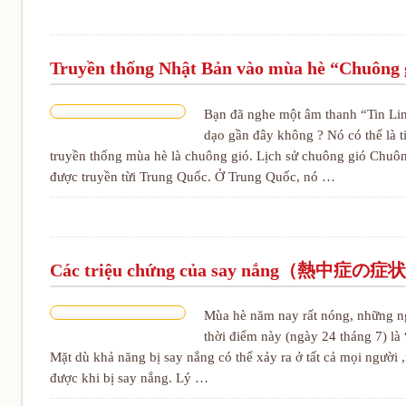
Truyền thống Nhật Bản vào mùa hè “
Bạn đã nghe một âm thanh “Tin Lin
dạo gần đây không ? Nó có thể là ti
truyền thống mùa hè là chuông gió. Lịch sử chuông gió Chuô
được truyền từi Trung Quốc. Ở Trung Quốc, nó …
Các triệu chứng của say nắng（熱中症の症
Mùa hè năm nay rất nóng, những n
thời điểm này (ngày 24 tháng 7) là
Mặt dù khả năng bị say nắng có thể xảy ra ở tất cả mọi ngườ
được khi bị say nắng. Lý …