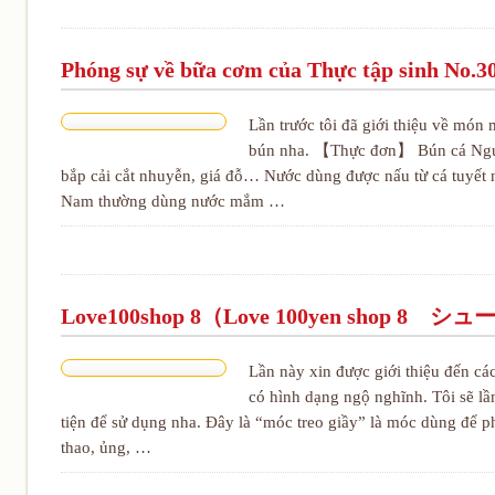
Phóng sự về bữa cơm của Thực tập s
Lần trước tôi đã giới thiệu về món 
bún nha. 【Thực đơn】 Bún cá Nguyê
bắp cải cắt nhuyễn, giá đỗ… Nước dùng được nấu từ cá tuyết
Nam thường dùng nước mắm …
Love100shop 8（Love 100yen shop 8
Lần này xin được giới thiệu đến c
có hình dạng ngộ nghĩnh. Tôi sẽ lầ
tiện để sử dụng nha. Đây là “móc treo giầy” là móc dùng để phơ
thao, ủng, …