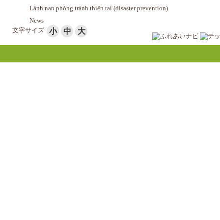
Lánh nạn phòng tránh thiên tai (disaster prevention)
News
文字サイズ
小
中
大