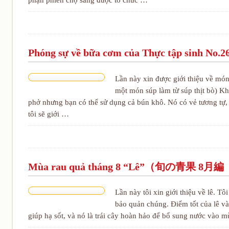
Phóng sự về bữa cơm của Thực tập s
Lần này xin được giới thiệu về 
một món súp làm từ súp thịt bò) Kh
phở nhưng bạn có thể sử dụng cả bún khô. Nó có vẻ tương tự,
tôi sẽ giới …
Mùa rau quả tháng 8 “Lê”（旬の青果 8
Lần này tôi xin giới thiệu về lê. T
bảo quản chúng. Điểm tốt của lê v
giúp hạ sốt, và nó là trái cây hoàn hảo để bổ sung nước vào 