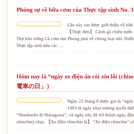
Phóng sự về bữa cơm của Thực tập s
Lần này xin được giới thiệu về bữa 
【Thực đơn】 Cánh gà chiên nước mắ
Thịt kho trứng Cá cơm rim Phong phú về chủng loại nhỉ. Nướ
Thực tập sinh nên các …
Hôm nay là “ngày xe điện ấn còi xin lỗ
電車の日」）
Ngày 22 tháng 8 được gọi là “ngày 
1903 là ngày khai trương tuyến đư
“Shimbashi đi Shinagawa”, và ngày này đã trở thành ngày đầu 
chinchin) chạy. 【Xe điện chinchin là】 “Xe điện chinchin” 