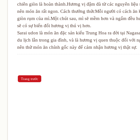
chiên giòn là hoàn thành.Hương vị đậm đà từ các nguyên liệu 
nên món ăn rất ngon. Cách thưởng thứcMỗi người có cách ăn 
giòn rụm của mì.Một chút sau, mì sẽ mềm hơn và ngấm đều hư
sẽ có sự biến đổi hương vị thú vị hơn.
Sarai udon là món ăn đặc sản kiểu Trung Hoa ra đời tại Naga
du lịch lẫn trong gia đình, và là hương vị quen thuộc đối với 
nên thử món ăn chính gốc này để cảm nhận hương vị thật sự.
Trang trước