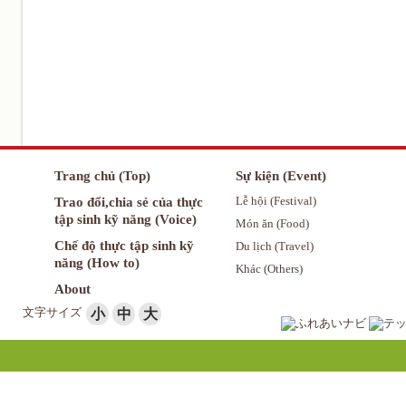
Trang chủ (Top)
Sự kiện (Event)
Trao đổi,chia sẻ của thực
Lễ hội (Festival)
tập sinh kỹ năng (Voice)
Món ăn (Food)
Chế độ thực tập sinh kỹ
Du lịch (Travel)
năng (How to)
Khác (Others)
About
文字サイズ
小
中
大