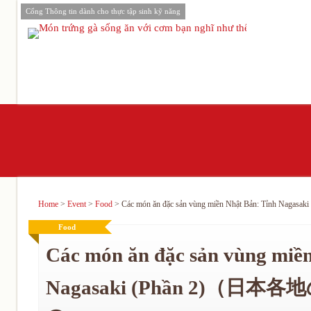
Cổng Thông tin dành cho thực tập sinh kỹ năng
Home
>
Event
>
Food
>
Các món ăn đặc sản vùng miền Nhật Bản: Tỉ
Food
Các món ăn đặc sản vùng miề
Nagasaki (Phần 2)（