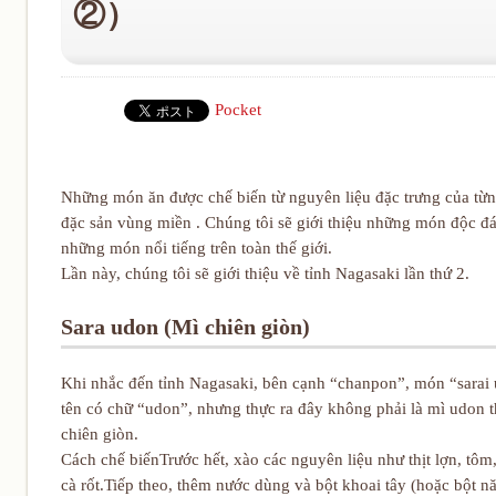
②）
Pocket
Những món ăn được chế biến từ nguyên liệu đặc trưng của từng
đặc sản vùng miền . Chúng tôi sẽ giới thiệu những món độc đáo
những món nổi tiếng trên toàn thế giới.
Lần này, chúng tôi sẽ giới thiệu về tỉnh Nagasaki lần thứ 2.
Sara udon (Mì chiên giòn)
Khi nhắc đến tỉnh Nagasaki, bên cạnh “chanpon”, món “sarai
tên có chữ “udon”, nhưng thực ra đây không phải là mì udon
chiên giòn.
Cách chế biếnTrước hết, xào các nguyên liệu như thịt lợn, tôm,
cà rốt.Tiếp theo, thêm nước dùng và bột khoai tây (hoặc bột nă