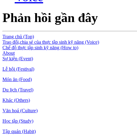
Phản hồi gần đây
Trang chủ (Top)
Trao đổi,chia sẻ của thực tập sinh kỹ năng (Voice)
Chế độ thực tập sinh kỹ năng (How to)
About
Sự kiện (Event)
Lễ hội (Festival)
Món ăn (Food)
Du lịch (Travel)
Khác (Others)
Văn hoá (Culture)
Học tập (Study)
Tập quán (Habit)