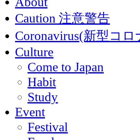
About
Caution 注意警告
Coronavirus(新
Culture
Come to Japan
Habit
Study
Event
Festival