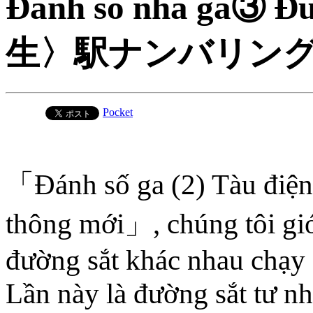
Đánh số nhà ga③ Đ
生〉駅ナンバリング
Pocket
「Đánh số ga (2) Tàu điệ
thông mới」, chúng tôi giớ
đường sắt khác nhau chạy
Lần này là đường sắt tư n