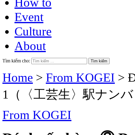
How to
Event
Culture
About
Tìm kiếm cho:
Home
>
From KOGEI
>
Đ
1（〈工芸生〉駅ナンバ
From KOGEI