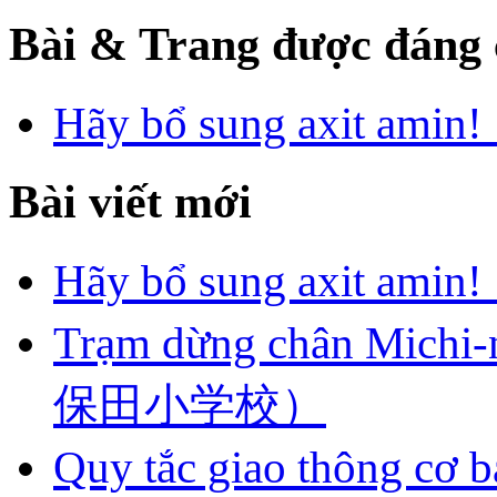
Bài & Trang được đáng 
Hãy bổ sung axi
Bài viết mới
Hãy bổ sung axi
Trạm dừng chân Mich
保田小学校）
Quy tắc giao thôn