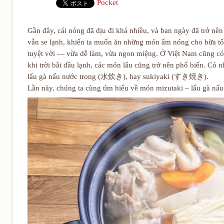
Pocket
Gần đây, cái nóng đã dịu đi khá nhiều, và ban ngày đã trở nên 
vẫn se lạnh, khiến ta muốn ăn những món ấm nóng cho bữa tối
tuyệt vời — vừa dễ làm, vừa ngon miệng. Ở Việt Nam cũng có r
khi trời bắt đầu lạnh, các món lẩu cũng trở nên phổ biến. Có
lẩu gà nấu nước trong (水炊き), hay sukiyaki (すき焼き).
Lần này, chúng ta cùng tìm hiểu về món mizutaki – lẩu gà nấu