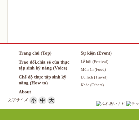
Trang chủ (Top)
Sự kiện (Event)
Trao đổi,chia sẻ của thực
Lễ hội (Festival)
tập sinh kỹ năng (Voice)
Món ăn (Food)
Chế độ thực tập sinh kỹ
Du lịch (Travel)
năng (How to)
Khác (Others)
About
文字サイズ
小
中
大