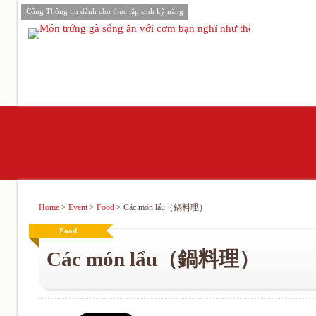
Cổng Thông tin dành cho thực tập sinh kỹ năng
Home
>
Event
>
Food
>
Các món lẩu（鍋料理）
Food
Các món lẩu（鍋料理）