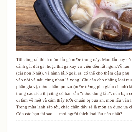
Tôi cũng rất thích món lẩu gà nước trong này. Món lẩu này có 
cánh gà, đùi gà, hoặc thịt gà xay vo viên đều rất ngon.Về rau,
(cải non Nhật), và hành lá.Ngoài ra, có thể cho thêm đậu phụ
vào nồi và nấu cùng nhau là xong! Chỉ cần cho những loại rau
phần gia vị, nước chấm ponzu (nước tương pha giấm chanh) là
trong các siêu thị cũng có bán sẵn “nước dùng lẩu”, nên bạn c
đi làm về mệt và cảm thấy lười chuẩn bị bữa ăn, món lẩu vẫn l
Trong mùa lạnh sắp tới, chắc chắn đây sẽ là món ăn được ưa 
Còn các bạn thì sao — mọi người thích loại lẩu nào nhất?