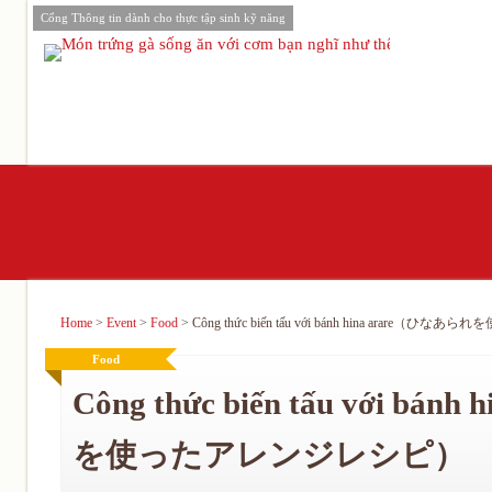
Cổng Thông tin dành cho thực tập sinh kỹ năng
Home
>
Event
>
Food
>
Công thức biến tấu với bánh hina arare
Food
Công thức biến tấu với bá
を使ったアレンジレシピ）