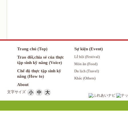
Trang chủ (Top)
Sự kiện (Event)
Trao đổi,chia sẻ của thực
Lễ hội (Festival)
tập sinh kỹ năng (Voice)
Món ăn (Food)
Chế độ thực tập sinh kỹ
Du lịch (Travel)
năng (How to)
Khác (Others)
About
文字サイズ
小
中
大