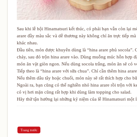
Sau khi lễ hội Hinamatsuri kết thúc, có phải bạn vẫn còn lại 
arare đầy màu sắc và dễ thương này không chỉ ăn trực tiếp mà
khác nhau.
Đầu tiên, món được khuyên dùng là “hina arare phủ socola”. C
chảy, sau đó trộn hina arare vào. Dùng muỗng múc hỗn hợp đặ
món ăn vặt giòn ngon. Nếu dùng socola trắng, món ăn sẽ có v
Tiếp theo là “hina arare với sữa chua”. Chỉ cần thêm hina arar
Nếu thêm dâu tây hoặc chuối, món này sẽ rất thích hợp cho bữ
Ngoài ra, bạn cũng có thể nghiền nhỏ hina arare rồi trộn với 
có vị hơi mặn cũng rất hợp khi dùng làm topping cho salad.
Hãy thử tận hưởng lại những kỷ niệm của lễ Hinamatsuri một 
Trang trước