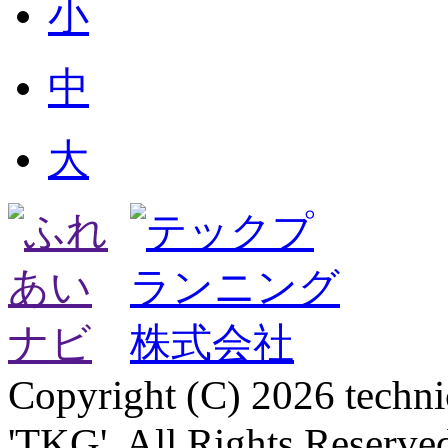
小
中
大
Copyright (C) 2026 technica
'TKG'. All Rights Reserve