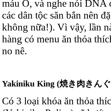
máu O, và nghe nói DNA 
các dân tộc săn bắn nên đặc
không nữa!). Vì vậy, lần n
hàng có menu ăn thỏa thíc
no nê.
Yakiniku King (焼き肉きんぐ
Có 3 loại khóa ăn thỏa thí