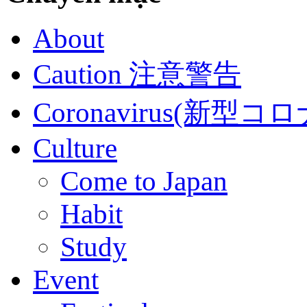
About
Caution 注意警告
Coronavirus(新
Culture
Come to Japan
Habit
Study
Event