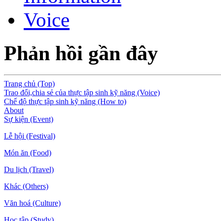
Voice
Phản hồi gần đây
Trang chủ (Top)
Trao đổi,chia sẻ của thực tập sinh kỹ năng (Voice)
Chế độ thực tập sinh kỹ năng (How to)
About
Sự kiện (Event)
Lễ hội (Festival)
Món ăn (Food)
Du lịch (Travel)
Khác (Others)
Văn hoá (Culture)
Học tập (Study)