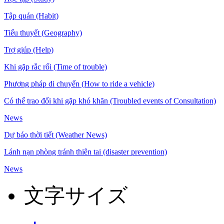
Tập quán (Habit)
Tiểu thuyết (Geography)
Trợ giúp (Help)
Khi gặp rắc rối (Time of trouble)
Phương pháp di chuyển (How to ride a vehicle)
Có thể trao đổi khi gặp khó khăn (Troubled events of Consultation)
News
Dự báo thời tiết (Weather News)
Lánh nạn phòng tránh thiên tai (disaster prevention)
News
文字サイズ