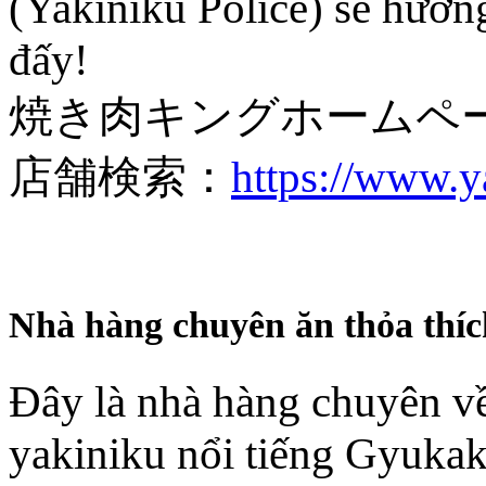
(Yakiniku Police) sẽ hướn
đấy!
焼き肉キングホームペ
店舗検索：
https://www.y
Nhà hàng chuyên ăn thỏ
Đây là nhà hàng chuyên về
yakiniku nổi tiếng Gyukaku