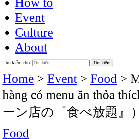
How to
Event
Culture
About
Tìm kiếm cho:
Home
>
Event
>
Food
>
M
hàng có menu ăn thỏ
ーン店の『食べ放題』
Food