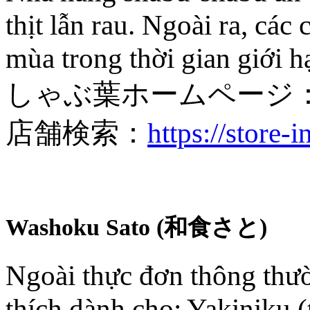
thịt lẫn rau. Ngoài ra, cá
mùa trong thời gian giới h
しゃぶ葉ホームページ
店舗検索：
https://store-
Washoku Sato (和食さと)
Ngoài thực đơn thông thườ
thích dành cho: Yakiniku 