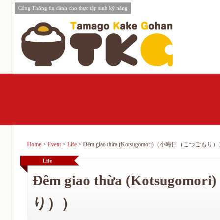
Cổng Thông tin dành cho thực tập sinh kỹ năng
Home
>
Event
>
Life
>
Đêm giao thừa (Kotsugomori)（小晦日（こつごもり
Life
Đêm giao thừa (Kotsug
り））