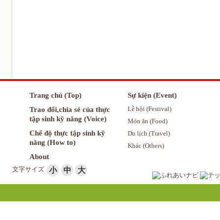
Trang chủ (Top)
Sự kiện (Event)
Trao đổi,chia sẻ của thực
Lễ hội (Festival)
tập sinh kỹ năng (Voice)
Món ăn (Food)
Chế độ thực tập sinh kỹ
Du lịch (Travel)
năng (How to)
Khác (Others)
About
文字サイズ
小
中
大