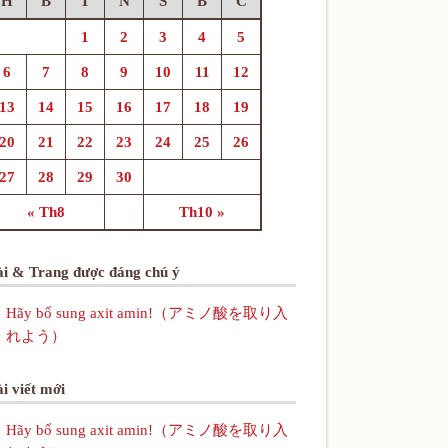
H
B
T
N
S
B
C
1
2
3
4
5
6
7
8
9
10
11
12
13
14
15
16
17
18
19
20
21
22
23
24
25
26
27
28
29
30
« Th8
Th10 »
ài & Trang được đáng chú ý
Hãy bổ sung axit amin!（アミノ酸を取り入
れよう）
i viết mới
Hãy bổ sung axit amin!（アミノ酸を取り入