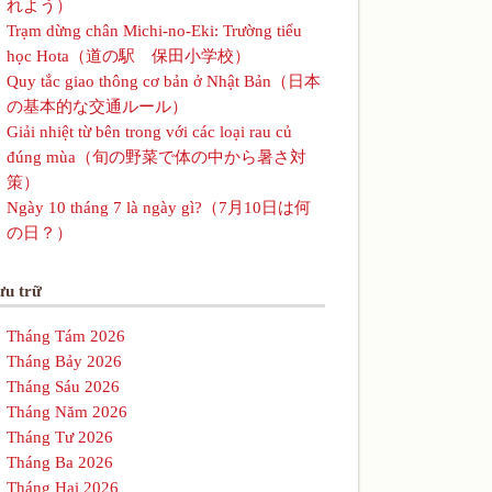
れよう）
Trạm dừng chân Michi-no-Eki: Trường tiểu
học Hota（道の駅 保田小学校）
Quy tắc giao thông cơ bản ở Nhật Bản（日本
の基本的な交通ルール）
Giải nhiệt từ bên trong với các loại rau củ
đúng mùa（旬の野菜で体の中から暑さ対
策）
Ngày 10 tháng 7 là ngày gì?（7月10日は何
の日？）
ưu trữ
Tháng Tám 2026
Tháng Bảy 2026
Tháng Sáu 2026
Tháng Năm 2026
Tháng Tư 2026
Tháng Ba 2026
Tháng Hai 2026