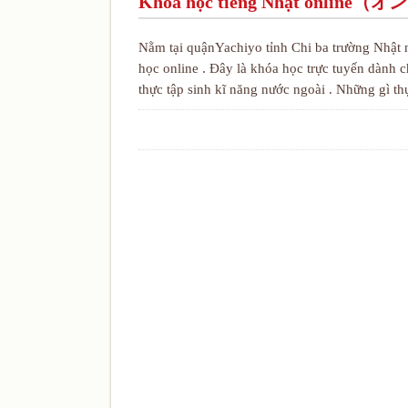
Khóa học tiếng Nhật onl
Nằm tại quậnYachiyo tỉnh Chi ba trường Nhậ
học online . Đây là khóa học trực tuyến dành 
thực tập sinh kĩ năng nước ngoài . Những gì th