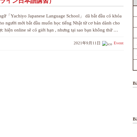
ine（オンライン日本語講習）
t ngữ「Yachiyo Japanese Language School」 dã bắt đầu có khóa
cho người mới bắt đầu muốn học tiếng Nhật từ cơ bản dành cho
ực hiện online sẽ có giới hạn , nhưng tại sao bạn không thử …
2021年9月11日
Event
B
Bà