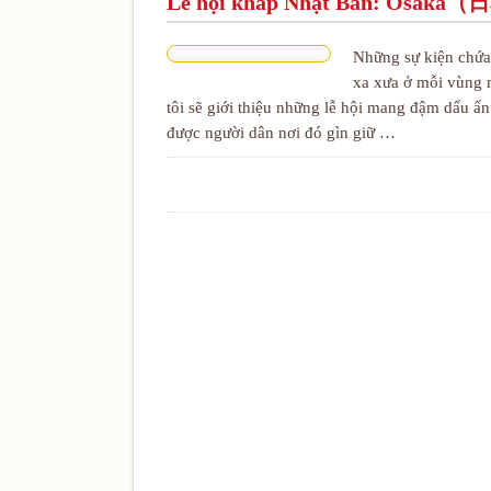
Lễ hội khắp Nhật Bản: 
Những sự kiện chứa 
xa xưa ở mỗi vùng m
tôi sẽ giới thiệu những lễ hội mang đậm dấu ấ
được người dân nơi đó gìn giữ …