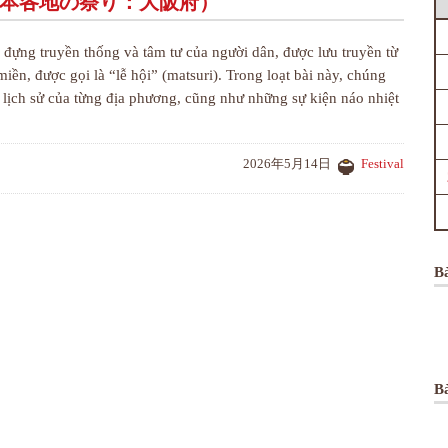
Osaka（日本各地の祭り：大阪府）
đựng truyền thống và tâm tư của người dân, được lưu truyền từ
iền, được gọi là “lễ hội” (matsuri). Trong loạt bài này, chúng
n lịch sử của từng địa phương, cũng như những sự kiện náo nhiệt
2026年5月14日
Festival
B
Bà