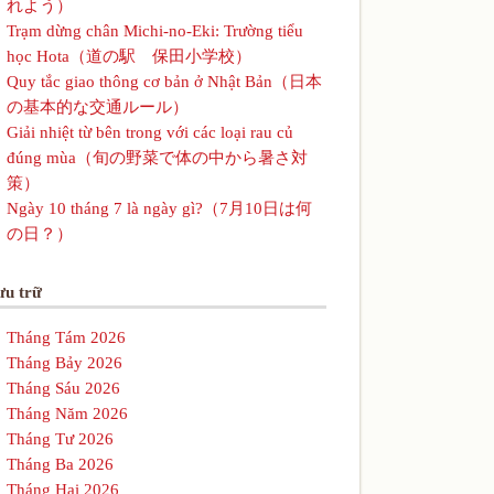
れよう）
Trạm dừng chân Michi-no-Eki: Trường tiểu
học Hota（道の駅 保田小学校）
Quy tắc giao thông cơ bản ở Nhật Bản（日本
の基本的な交通ルール）
Giải nhiệt từ bên trong với các loại rau củ
đúng mùa（旬の野菜で体の中から暑さ対
策）
Ngày 10 tháng 7 là ngày gì?（7月10日は何
の日？）
ưu trữ
Tháng Tám 2026
Tháng Bảy 2026
Tháng Sáu 2026
Tháng Năm 2026
Tháng Tư 2026
Tháng Ba 2026
Tháng Hai 2026