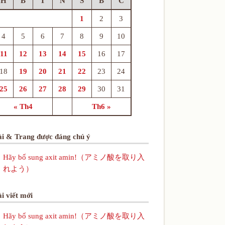
H
B
T
N
S
B
C
1
2
3
4
5
6
7
8
9
10
11
12
13
14
15
16
17
18
19
20
21
22
23
24
25
26
27
28
29
30
31
« Th4
Th6 »
ài & Trang được đáng chú ý
Hãy bổ sung axit amin!（アミノ酸を取り入
れよう）
i viết mới
Hãy bổ sung axit amin!（アミノ酸を取り入