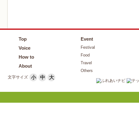
Top
Event
Festival
Voice
Food
How to
Travel
About
Others
文字サイズ
小
中
大