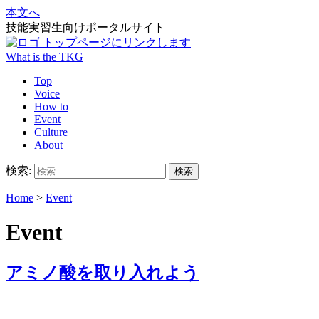
本文へ
技能実習生向けポータルサイト
What is the TKG
Top
Voice
How to
Event
Culture
About
検索:
Home
>
Event
Event
アミノ酸を取り入れよう