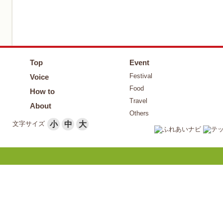
Top
Event
Festival
Voice
Food
How to
Travel
About
Others
文字サイズ
小
中
大