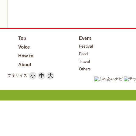
Top
Event
Festival
Voice
Food
How to
Travel
About
Others
文字サイズ
小
中
大