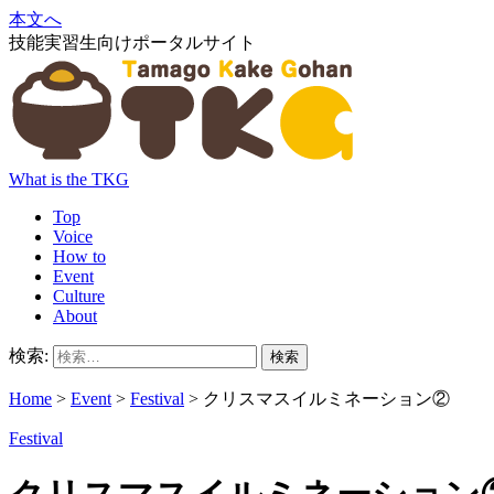
本文へ
技能実習生向けポータルサイト
What is the TKG
Top
Voice
How to
Event
Culture
About
検索:
Home
>
Event
>
Festival
>
クリスマスイルミネーション②
Festival