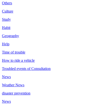
Others
Culture
Study
Habit
Geography
Help
Time of trouble
How to ride a vehicle
Troubled events of Consultation
News
Weather News
disaster prevention
News