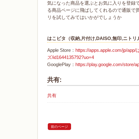
気になった商品を選ぶとお気に入りを登録
る商品ページに飛ばしてくれるので通販で買
リを試してみてはいかがでしょうか
はこピタ（収納,片付け,DAISO,無印,ニトリ,
Apple Store：
https://apps.apple.co
ズ/id1644135792?uo=4
GooglePlay：
https://play.google.com/store/a
共有:
共有
前のページ