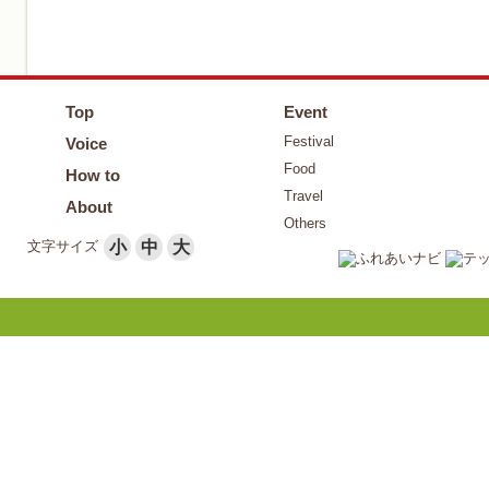
Top
Event
Festival
Voice
Food
How to
Travel
About
Others
文字サイズ
小
中
大