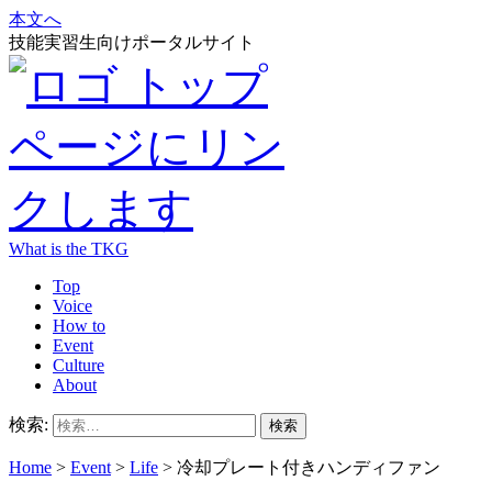
本文へ
技能実習生向けポータルサイト
What is the TKG
Top
Voice
How to
Event
Culture
About
検索:
Home
>
Event
>
Life
>
冷却プレート付きハンディファン