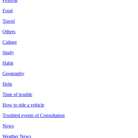
Festival
Food
Travel
Others
Culture
Study
Habit
Geography
Help
Time of trouble
How to ride a vehicle
Troubled events of Consultation
News
Weather News