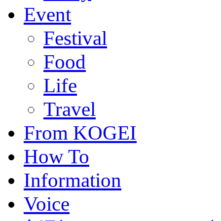
Event
Festival
Food
Life
Travel
From KOGEI
How To
Information
Voice