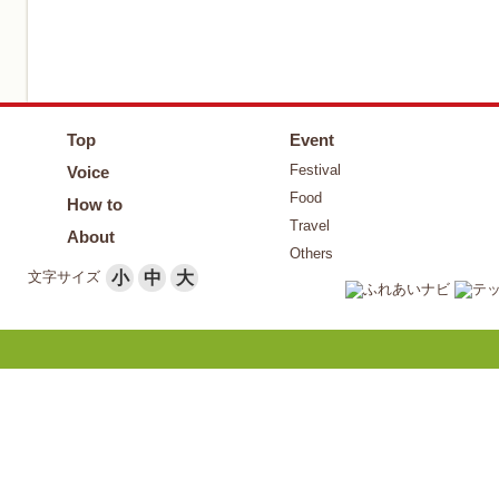
Top
Event
Festival
Voice
Food
How to
Travel
About
Others
文字サイズ
小
中
大