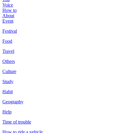
Voice
How to
About
Event
Festival
Food
Travel
Others
Culture
Study
Habit
Geography
Help
Time of trouble
How to ride a vehicle