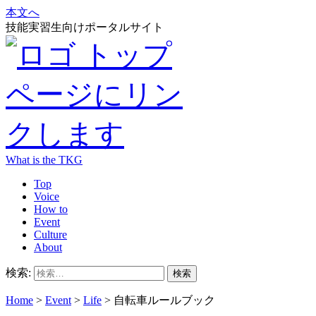
本文へ
技能実習生向けポータルサイト
What is the TKG
Top
Voice
How to
Event
Culture
About
検索:
Home
>
Event
>
Life
>
自転車ルールブック