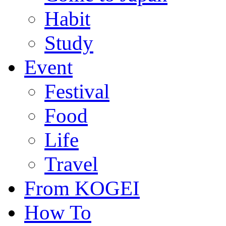
Habit
Study
Event
Festival
Food
Life
Travel
From KOGEI
How To