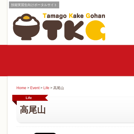
技能実習生向けポータルサイト
Home
>
Event
>
Life
>
高尾山
Life
高尾山