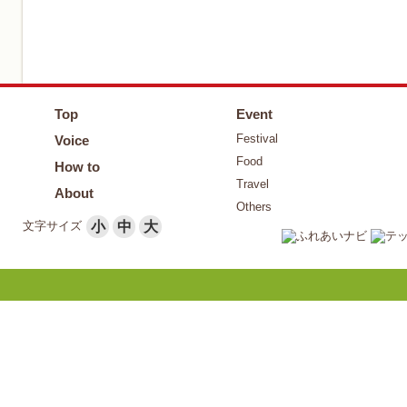
Top
Event
Festival
Voice
Food
How to
Travel
About
Others
文字サイズ
小
中
大