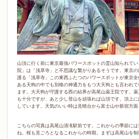
山頂に行く前に東京最強パワースポットの霊山知られてい
院」は「浅草寺」と不思議な繋がりあるそうです。東京の
護る「浅草寺」この東西ふたつのパワースポットが東京全
ある天狗の中でも別格の神通力をもつ大天狗とも言われて
ます。大天狗が守護する西の結界が高尾山薬王院です。薬
も十分ですが、あと少し登山を頑張れば山頂です。頂上に
しています。天気のいい時は見晴台から富士山や新宿方面
こちらの写真は高尾山清滝駅前です。これからの季節には
ね。桜も見ごろとなるこれからの時期。まずは高尾山を制