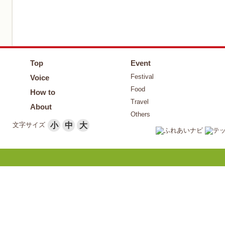
Top
Event
Festival
Voice
Food
How to
Travel
About
Others
文字サイズ
小
中
大