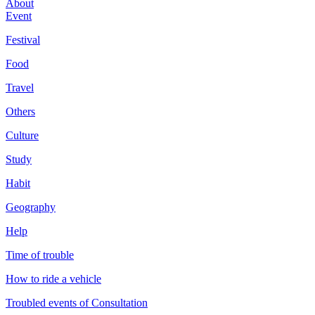
About
Event
Festival
Food
Travel
Others
Culture
Study
Habit
Geography
Help
Time of trouble
How to ride a vehicle
Troubled events of Consultation