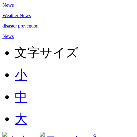
News
Weather News
disaster prevention
News
文字サイズ
小
中
大