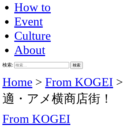
How to
Event
Culture
About
検索:
Home
>
From KOGEI
>
適・アメ横商店街！
From KOGEI