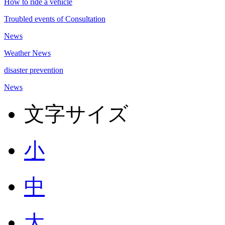
How to ride a vehicle
Troubled events of Consultation
News
Weather News
disaster prevention
News
文字サイズ
小
中
大