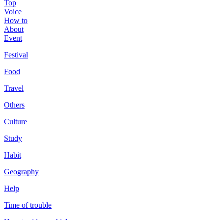
Top
Voice
How to
About
Event
Festival
Food
Travel
Others
Culture
Study
Habit
Geography
Help
Time of trouble