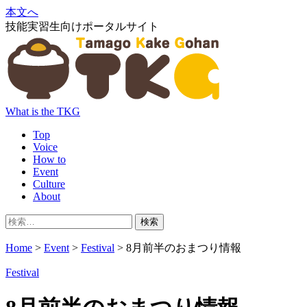
本文へ
技能実習生向けポータルサイト
What is the TKG
Top
Voice
How to
Event
Culture
About
検
索:
Home
>
Event
>
Festival
>
8月前半のおまつり情報
Festival