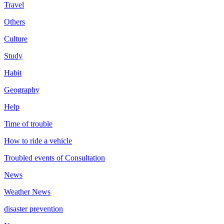
Travel
Others
Culture
Study
Habit
Geography
Help
Time of trouble
How to ride a vehicle
Troubled events of Consultation
News
Weather News
disaster prevention