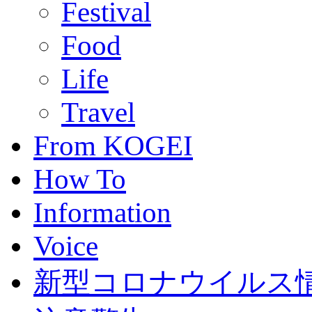
Festival
Food
Life
Travel
From KOGEI
How To
Information
Voice
新型コロナウイルス情報(C