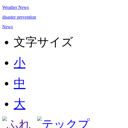
Weather News
disaster prevention
News
文字サイズ
小
中
大