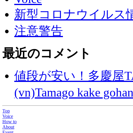
新型コロナウイルス情報(C
注意警告
最近のコメント
値段が安い！多慶屋TA
(vn)Tamago kake gohan
Top
Voice
How to
About
Event