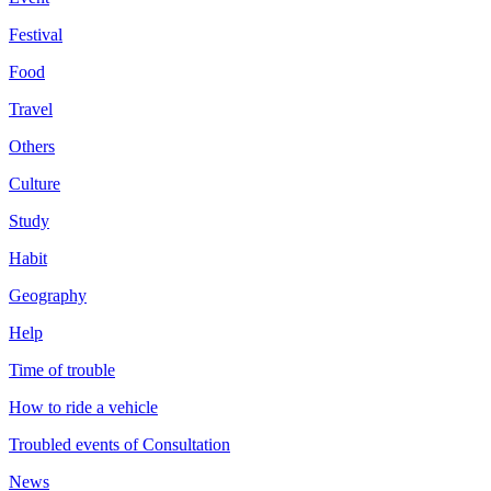
Festival
Food
Travel
Others
Culture
Study
Habit
Geography
Help
Time of trouble
How to ride a vehicle
Troubled events of Consultation
News