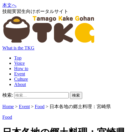
本文へ
技能実習生向けポータルサイト
What is the TKG
Top
Voice
How to
Event
Culture
About
検索:
Home
>
Event
>
Food
>
日本各地の郷土料理：宮崎県
Food