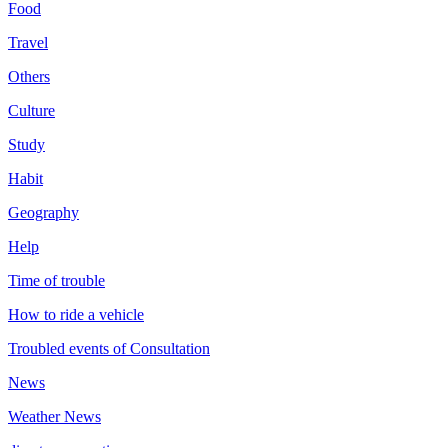
Food
Travel
Others
Culture
Study
Habit
Geography
Help
Time of trouble
How to ride a vehicle
Troubled events of Consultation
News
Weather News