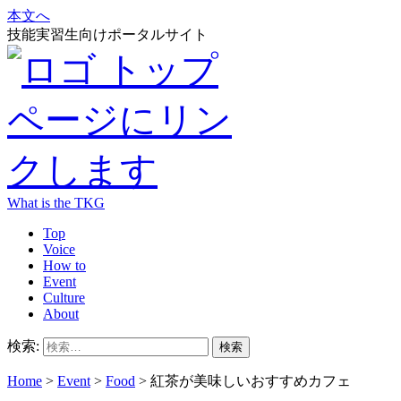
本文へ
技能実習生向けポータルサイト
What is the TKG
Top
Voice
How to
Event
Culture
About
検索:
Home
>
Event
>
Food
>
紅茶が美味しいおすすめカフェ