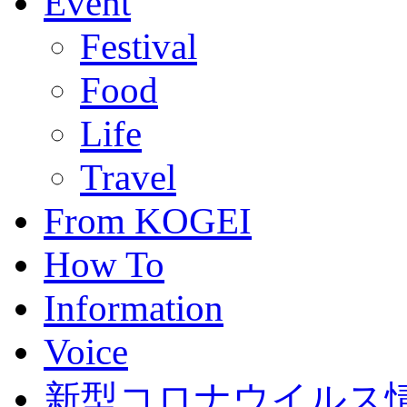
Event
Festival
Food
Life
Travel
From KOGEI
How To
Information
Voice
新型コロナウイルス情報(C