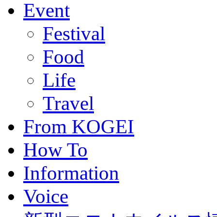
Event
Festival
Food
Life
Travel
From KOGEI
How To
Information
Voice