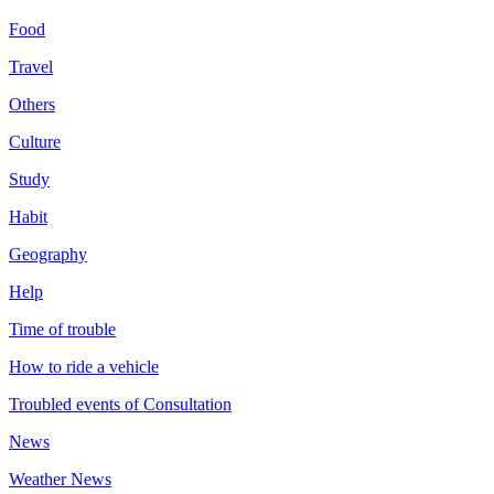
Food
Travel
Others
Culture
Study
Habit
Geography
Help
Time of trouble
How to ride a vehicle
Troubled events of Consultation
News
Weather News