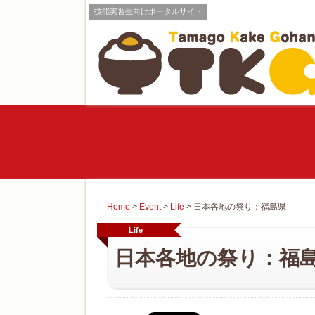
技能実習生向けポータルサイト
Home
>
Event
>
Life
>
日本各地の祭り：福島県
Life
日本各地の祭り：福