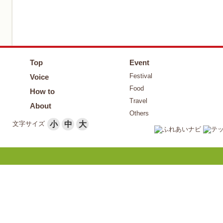
Top
Event
Festival
Voice
Food
How to
Travel
About
Others
文字サイズ
小
中
大