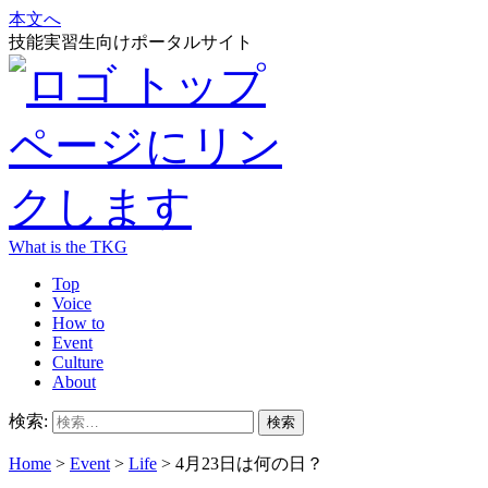
本文へ
技能実習生向けポータルサイト
What is the TKG
Top
Voice
How to
Event
Culture
About
検索:
Home
>
Event
>
Life
>
4月23日は何の日？