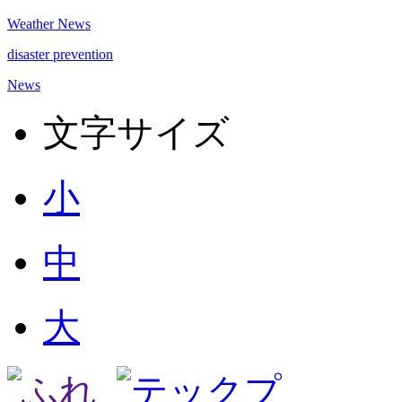
Weather News
disaster prevention
News
文字サイズ
小
中
大