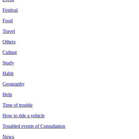
Festival
Food
Travel
Others
Culture
Study
Habit
Geography
Help
Time of trouble
How to ride a vehicle
Troubled events of Consultation
News