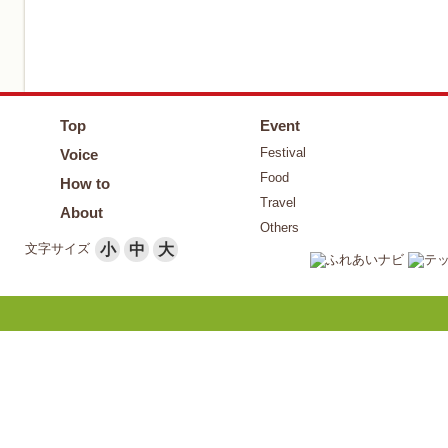
Top
Event
Festival
Voice
Food
How to
Travel
About
Others
文字サイズ
小
中
大