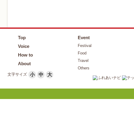
Top
Event
Festival
Voice
Food
How to
Travel
About
Others
文字サイズ
小
中
大