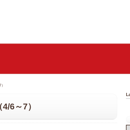
7）
L
/6～7）