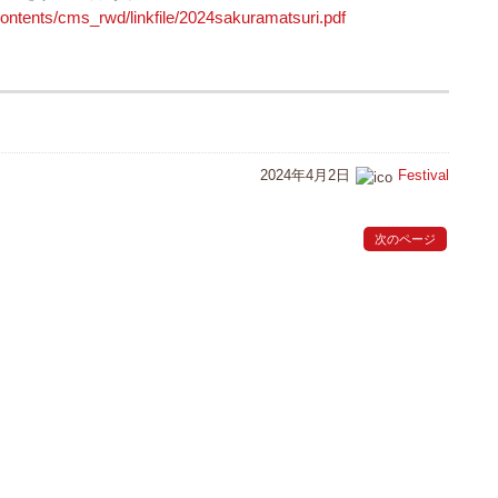
ntents/cms_rwd/linkfile/2024sakuramatsuri.pdf
2024年4月2日
Festival
次のページ