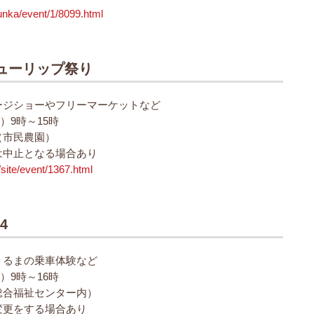
bunka/event/1/8099.html
チューリップ祭り
ージショーやフリーマーケットなど
）9時～15時
（市民農園）
は中止となる場合あり
/site/event/1367.html
4
くるまの乗車体験など
）9時～16時
総合福祉センター内）
変更をする場合あり