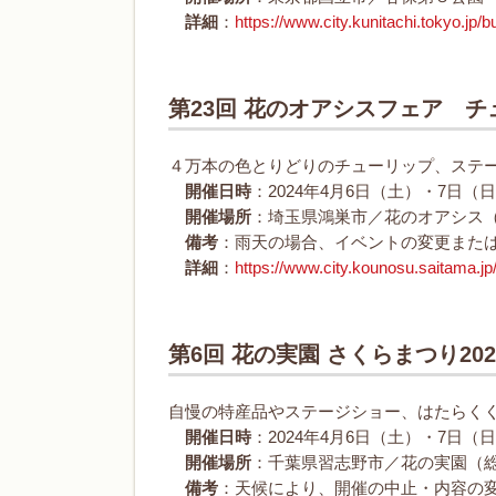
詳細
：
https://www.city.kunitachi.tokyo.jp/
第23回 花のオアシスフェア 
４万本の色とりどりのチューリップ、ステ
開催日時
：2024年4月6日（土）・7日（日
開催場所
：埼玉県鴻巣市／花のオアシス
備考
：雨天の場合、イベントの変更また
詳細
：
https://www.city.kounosu.saitama.jp
第6回 花の実園 さくらまつり202
自慢の特産品やステージショー、はたらく
開催日時
：2024年4月6日（土）・7日（日
開催場所
：千葉県習志野市／花の実園（
備考
：天候により、開催の中止・内容の