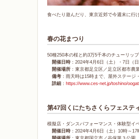
食べたり遊んだり、東京近郊で今週末に行
春の花まつり
50種250本の桜と約3万5千本のチューリ
開催日時
：2024年4月6日（土）・7日（日
開催場所
：東京都足立区／足立区都市農
備考
：雨天時は15時まで、屋外ステージ
詳細
：
https://www.ces-net.jp/toshino/ooga
第47回くにたちさくらフェステ
模擬店・ダンスパフォーマンス・体験型イ
開催日時
：2024年4月6日（土）10時～1
開催場所
：東京都国立市／谷保第３公園