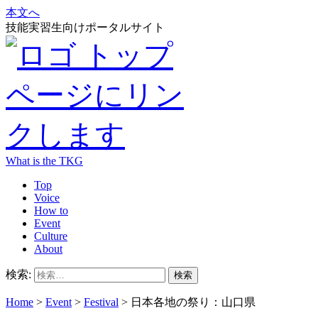
本文へ
技能実習生向けポータルサイト
What is the TKG
Top
Voice
How to
Event
Culture
About
検索:
Home
>
Event
>
Festival
>
日本各地の祭り：山口県