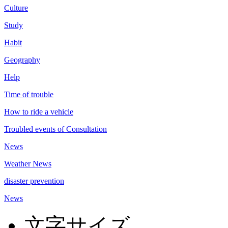
Culture
Study
Habit
Geography
Help
Time of trouble
How to ride a vehicle
Troubled events of Consultation
News
Weather News
disaster prevention
News
文字サイズ