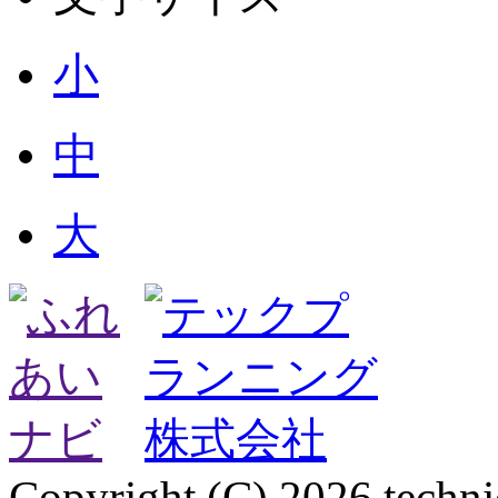
小
中
大
Copyright (C) 2026 technica