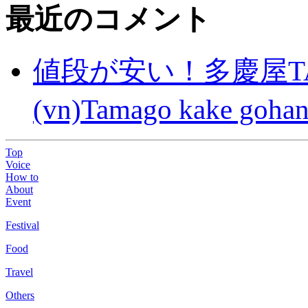
最近のコメント
値段が安い！多慶屋TA
(vn)Tamago kake gohan
Top
Voice
How to
About
Event
Festival
Food
Travel
Others