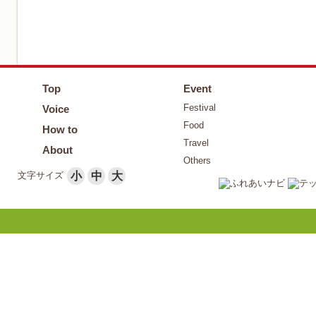
Top
Event
Festival
Voice
Food
How to
Travel
About
Others
文字サイズ
小
中
大