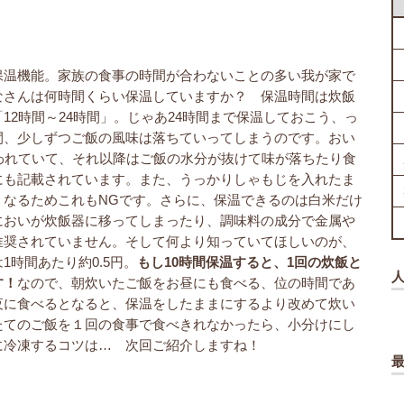
保温機能。家族の食事の時間が合わないことの多い我が家で
なさんは何時間くらい保温していますか？ 保温時間は炊飯
12時間～24時間」。じゃあ24時間まで保温しておこう、っ
間、少しずつご飯の風味は落ちていってしまうのです。おい
われていて、それ以降はご飯の水分が抜けて味が落ちたり食
にも記載されています。また、うっかりしゃもじを入れたま
くなるためこれもNGです。さらに、保温できるのは白米だけ
においが炊飯器に移ってしまったり、調味料の成分で金属や
推奨されていません。そして何より知っていてほしいのが、
時間あたり約0.5円。
もし10時間保温すると、1回の炊飯と
す！
なので、朝炊いたご飯をお昼にも食べる、位の時間であ
夜に食べるとなると、保温をしたままにするより改めて炊い
たてのご飯を１回の食事で食べきれなかったら、小分けにし
に冷凍するコツは… 次回ご紹介しますね！