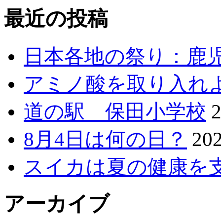
最近の投稿
日本各地の祭り：鹿
アミノ酸を取り入れ
道の駅 保田小学校
8月4日は何の日？
20
スイカは夏の健康を
アーカイブ