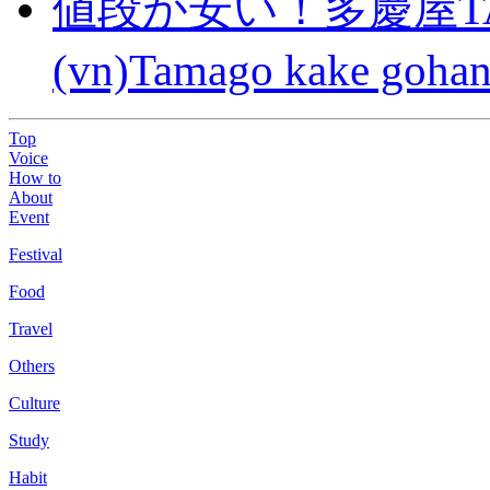
値段が安い！多慶屋TA
(vn)Tamago kake gohan
Top
Voice
How to
About
Event
Festival
Food
Travel
Others
Culture
Study
Habit