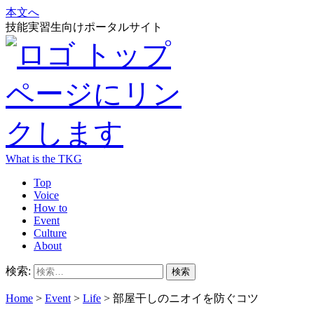
本文へ
技能実習生向けポータルサイト
What is the TKG
Top
Voice
How to
Event
Culture
About
検索:
Home
>
Event
>
Life
>
部屋干しのニオイを防ぐコツ