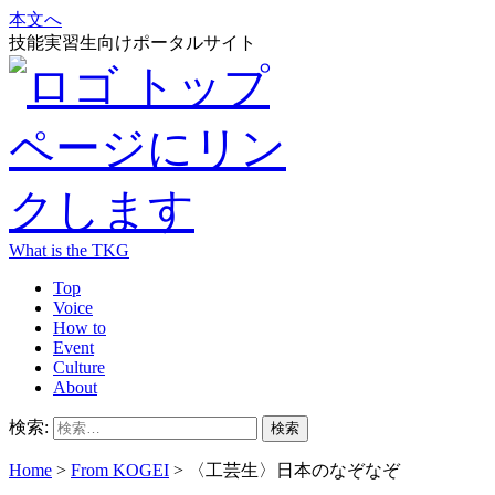
本文へ
技能実習生向けポータルサイト
What is the TKG
Top
Voice
How to
Event
Culture
About
検索:
Home
>
From KOGEI
>
〈工芸生〉日本のなぞなぞ