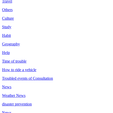
Travel
Others
Culture
Study
Habit
Geography
Help
Time of trouble
How to ride a vehicle
Troubled events of Consultation
News
Weather News
disaster prevention
News