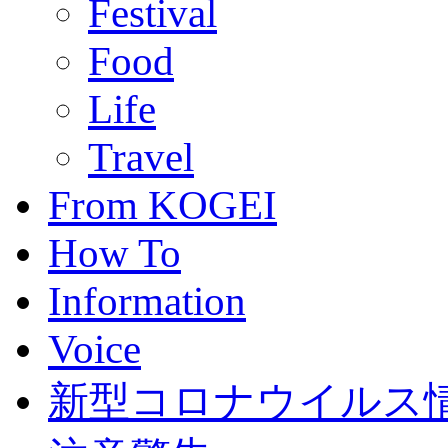
Festival
Food
Life
Travel
From KOGEI
How To
Information
Voice
新型コロナウイルス情報(C