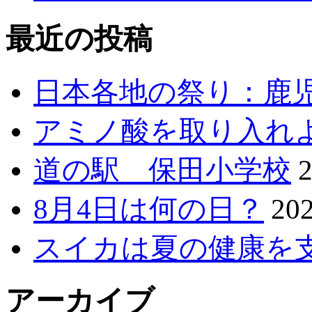
最近の投稿
日本各地の祭り：鹿
アミノ酸を取り入れ
道の駅 保田小学校
8月4日は何の日？
20
スイカは夏の健康を
アーカイブ