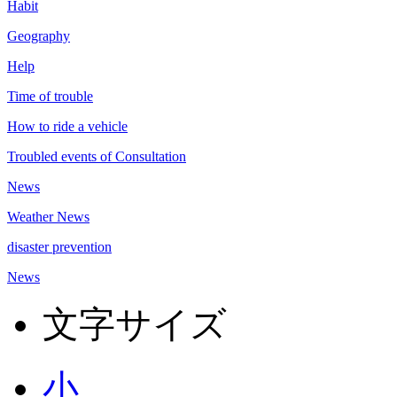
Habit
Geography
Help
Time of trouble
How to ride a vehicle
Troubled events of Consultation
News
Weather News
disaster prevention
News
文字サイズ
小