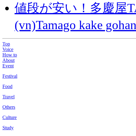
値段が安い！多慶屋TA
(vn)Tamago kake gohan
Top
Voice
How to
About
Event
Festival
Food
Travel
Others
Culture
Study