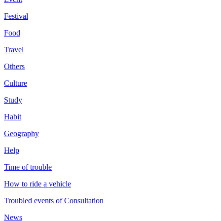
Festival
Food
Travel
Others
Culture
Study
Habit
Geography
Help
Time of trouble
How to ride a vehicle
Troubled events of Consultation
News