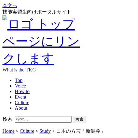
本文へ
技能実習生向けポータルサイト
What is the TKG
Top
Voice
How to
Event
Culture
About
検索:
Home
>
Culture
>
Study
>
日本の方言「新潟弁」