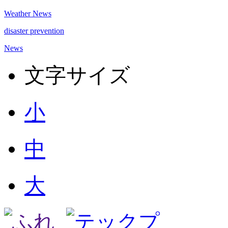
Weather News
disaster prevention
News
文字サイズ
小
中
大