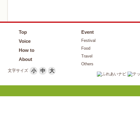
Top
Event
Festival
Voice
Food
How to
Travel
About
Others
文字サイズ
小
中
大