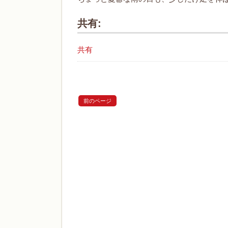
共有:
共有
前のページ