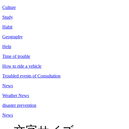
Culture
Study
Habit
Geography
Help
Time of trouble
How to ride a vehicle
Troubled events of Consultation
News
Weather News
disaster prevention
News