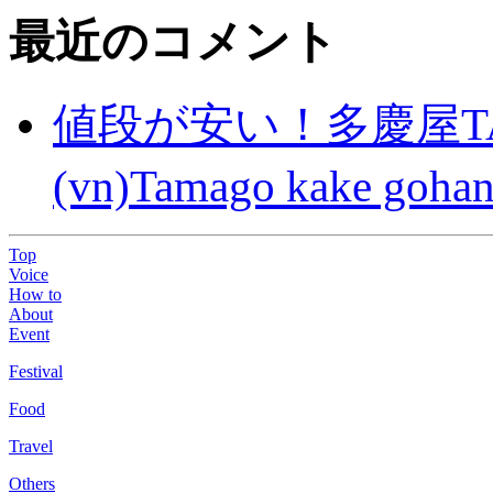
最近のコメント
値段が安い！多慶屋TA
(vn)Tamago kake gohan
Top
Voice
How to
About
Event
Festival
Food
Travel
Others