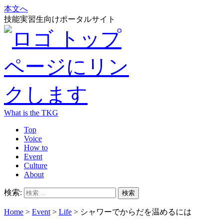
本文へ
技能実習生向けポータルサイト
What is the TKG
Top
Voice
How to
Event
Culture
About
検索:
Home
>
Event
>
Life
>
シャワーでからだを温めるには