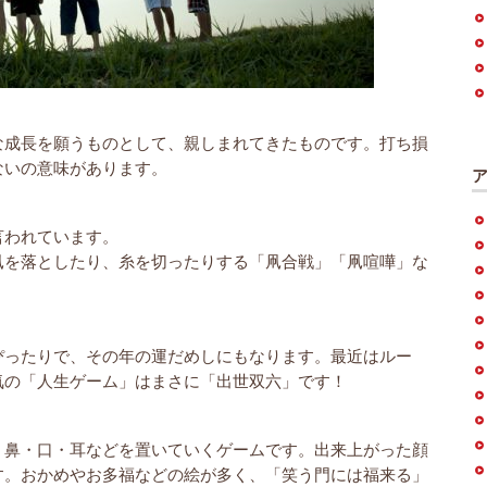
な成長を願うものとして、親しまれてきたものです。打ち損
ないの意味があります。
言われています。
凧を落としたり、糸を切ったりする「凧合戦」「凧喧嘩」な
ぴったりで、その年の運だめしにもなります。最近はルー
気の「人生ゲーム」はまさに「出世双六」です！
・鼻・口・耳などを置いていくゲームです。出来上がった顔
す。おかめやお多福などの絵が多く、「笑う門には福来る」