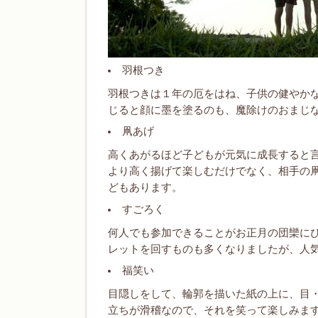
羽根つき
羽根つきは１年の厄をはね、子供の健やか
じると顔に墨を塗るのも、魔除けのおまじ
凧あげ
高くあがるほど子どもが元気に成長すると
より高く揚げて楽しむだけでなく、相手の
どもあります。
すごろく
何人でも参加できることがお正月の団欒に
レットを回すものも多くなりましたが、人
福笑い
目隠しをして、輪郭を描いた紙の上に、目
立ちが滑稽なので、それを笑って楽しみま