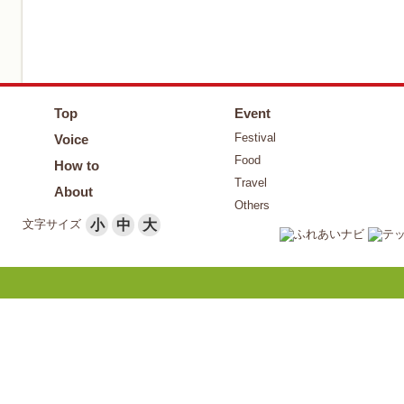
Top
Event
Festival
Voice
Food
How to
Travel
About
Others
文字サイズ
小
中
大