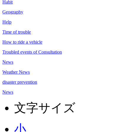
Habit
Geography
Help
Time of trouble
How to ride a vehicle
Troubled events of Consultation
News
Weather News
disaster prevention
News
文字サイズ
小