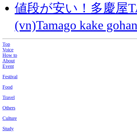
値段が安い！多慶屋TA
(vn)Tamago kake gohan
Top
Voice
How to
About
Event
Festival
Food
Travel
Others
Culture
Study