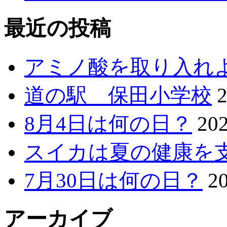
最近の投稿
アミノ酸を取り入れ
道の駅 保田小学校
8月4日は何の日？
20
スイカは夏の健康を
7月30日は何の日？
2
アーカイブ