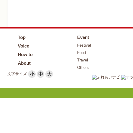
Top
Event
Festival
Voice
Food
How to
Travel
About
Others
文字サイズ
小
中
大